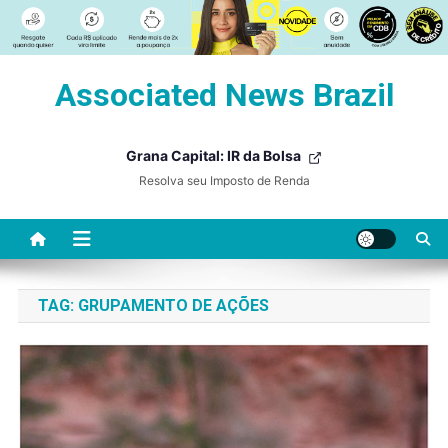
Skip
Associated News Brazil
to
content
Grana Capital: IR da Bolsa
Resolva seu Imposto de Renda
TAG:
GRUPAMENTO DE AÇÕES