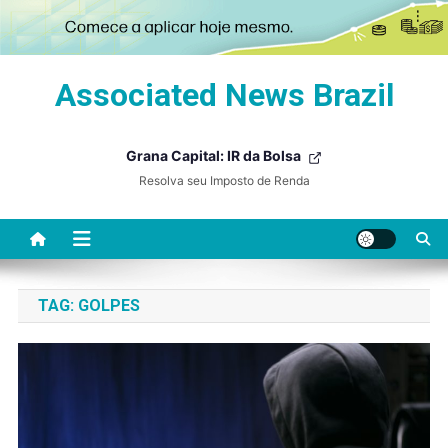
Skip
Associated News Brazil
to
content
Grana Capital: IR da Bolsa
Resolva seu Imposto de Renda
TAG:
GOLPES