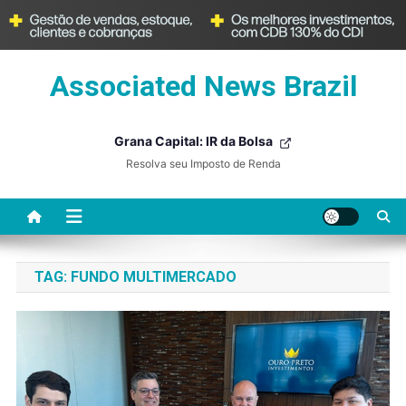
Skip
Associated News Brazil
to
content
Grana Capital: IR da Bolsa
Resolva seu Imposto de Renda
TAG:
FUNDO MULTIMERCADO