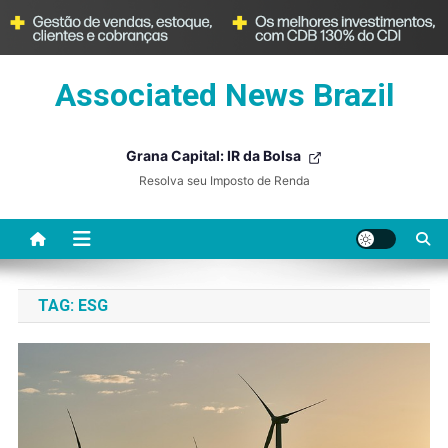
Skip
Associated News Brazil
to
content
Grana Capital: IR da Bolsa
Resolva seu Imposto de Renda
TAG:
ESG