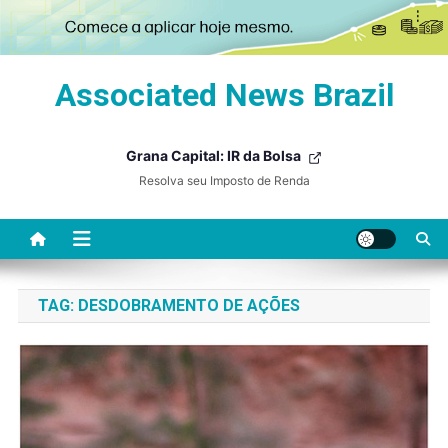
Skip
Associated News Brazil
to
content
Grana Capital: IR da Bolsa
Resolva seu Imposto de Renda
TAG:
DESDOBRAMENTO DE AÇÕES