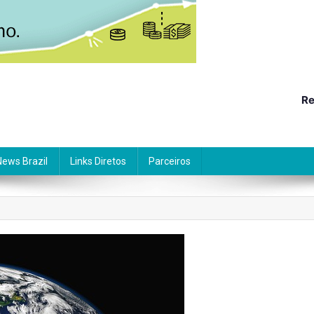
Re
News Brazil
Links Diretos
Parceiros