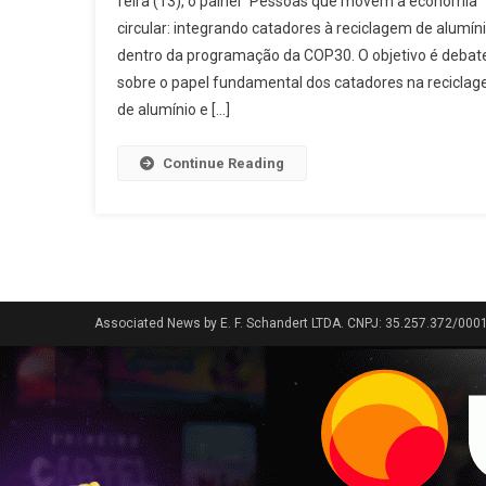
feira (13), o painel “Pessoas que movem a economia
circular: integrando catadores à reciclagem de alumíni
dentro da programação da COP30. O objetivo é debat
sobre o papel fundamental dos catadores na recicla
de alumínio e […]
Continue Reading
Associated News by E. F. Schandert LTDA. CNPJ: 35.257.372/000