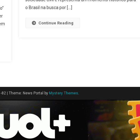
o Brasil na busca por […]
o”
er
Continue Reading
gem
1-82
|
Theme: News Portal by
Mystery Themes
.