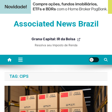
Skip
Associated News Brazil
to
content
Grana Capital: IR da Bolsa
Resolva seu Imposto de Renda
TAG:
CIPS