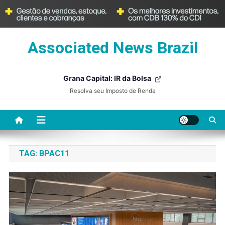
Skip
Associated News Brazil
to
content
Grana Capital: IR da Bolsa
Resolva seu Imposto de Renda
TAG:
BPAC11