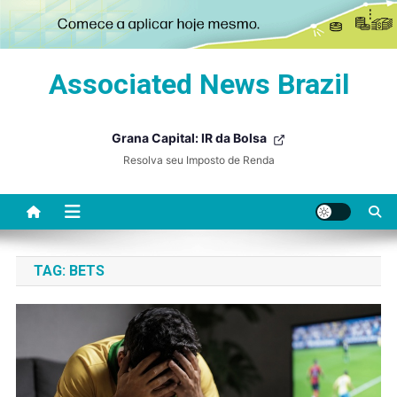
Skip
Associated News Brazil
to
content
Grana Capital: IR da Bolsa
Resolva seu Imposto de Renda
TAG:
BETS