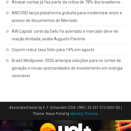
Atrasar contas já faz parte da rotina de 78% dos brasileiros
ANCORD lança plataforma gratuita para modernizar envio e
acesso de documentos do Mercado
AW Capital: corte da Selic foi acertado e mercado deve ter
reação limitada, avalia Augusto Parente
Copom reduz taxa Selic para 14% em agosto
Brazil Windpower 2026 antecipa soluções para os cortes de
geração e novas oportunidades de investimento em energia
renovável
Associated News by E. F. Schandert LTDA. CNPJ: 35.257.372/0001-82
|
Theme: News Portal by
Mystery Themes
.