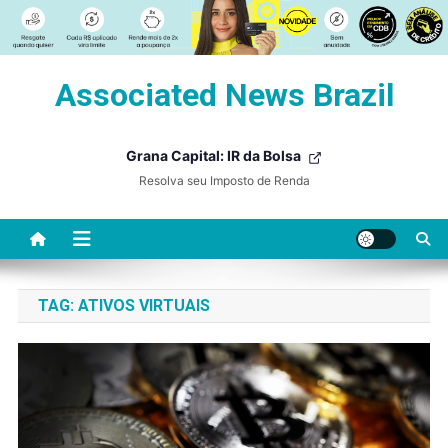
Skip
Associated News Brazil
to
content
Grana Capital: IR da Bolsa
Resolva seu Imposto de Renda
TAG:
ATIVOS VIRTUAIS