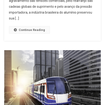
Cenário
agravamento das tensões comerciais, pelo rearranjo das
Global
cadeias globais de suprimento e pelo avanço da pressão
Adverso,
importadora, a indústria brasileira do alumínio preservou
Mas
sua […]
Importados
Avançam
Continue Reading
No
Mercado
Nacional