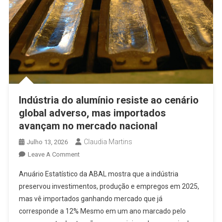
Indústria do alumínio resiste ao cenário
global adverso, mas importados
avançam no mercado nacional
Claudia Martins
Julho 13, 2026
On
Leave A Comment
Indústria
Anuário Estatístico da ABAL mostra que a indústria
Do
preservou investimentos, produção e empregos em 2025,
Alumínio
mas vê importados ganhando mercado que já
Resiste
corresponde a 12% Mesmo em um ano marcado pelo
Ao