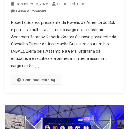
Claudia Martins
Dezembro 15, 2025
On
Leave A Comment
Associação
Roberta Soares, presidente da Novelis da América do Sul,
Brasileira
é primeira mulher a assumir o cargo e vai substituir
Do
Anderson Baranov Roberta Soares é a nova presidente do
Alumínio
Conselho Diretor da Associação Brasileira do Alumínio
Tem
Nova
(ABAL). Eleita pela Assembleia Geral Ordinária da
Presidente
entidade, a executiva é a primeira mulher a assumir o
No
cargo em 55 […]
Conselho
Diretor
Continue Reading