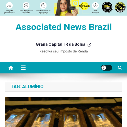
Skip
Associated News Brazil
to
content
Grana Capital: IR da Bolsa
Resolva seu Imposto de Renda
TAG:
ALUMÍNIO